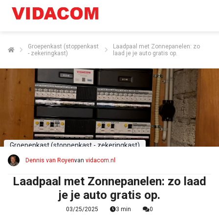
Groepenkast (stoppenkast
Laadpaal met Zonnepanelen: zo
- zekeringkast)
laad je je auto gratis op.
Groepenkast (stoppenkast - zekeringkast)
Dennis van Royen
van
vidacom.nl
Laadpaal met Zonnepanelen: zo laad
je je auto gratis op.
03/25/2025
3 min
0