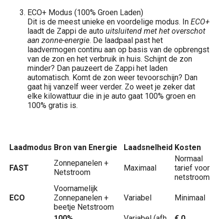
ECO+ Modus (100% Groen Laden)
Dit is de meest unieke en voordelige modus. In
ECO+
laadt de Zappi de auto
uitsluitend met het overschot
aan zonne-energie
. De laadpaal past het
laadvermogen continu aan op basis van de opbrengst
van de zon en het verbruik in huis. Schijnt de zon
minder? Dan pauzeert de Zappi het laden
automatisch. Komt de zon weer tevoorschijn? Dan
gaat hij vanzelf weer verder. Zo weet je zeker dat
elke kilowattuur die in je auto gaat 100% groen en
100% gratis is.
Laadmodus
Bron van Energie
Laadsnelheid
Kosten
Normaal
Zonnepanelen +
FAST
Maximaal
tarief voor
Netstroom
netstroom
Voornamelijk
ECO
Zonnepanelen +
Variabel
Minimaal
beetje Netstroom
100%
Variabel (afh.
€ 0