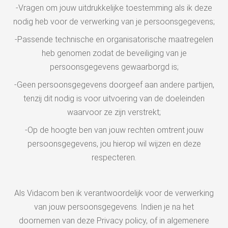
-Vragen om jouw uitdrukkelijke toestemming als ik deze
 op de
e. Hierdoor
nodig heb voor de verwerking van je persoonsgegevens;
 website-
-Passende technische en organisatorische maatregelen
ren
heb genomen zodat de beveiliging van je
nte
persoonsgegevens gewaarborgd is;
enties
gebaseerd
-Geen persoonsgegevens doorgeef aan andere partijen,
 gedrag van
tenzij dit nodig is voor uitvoering van de doeleinden
ezoeker.
waarvoor ze zijn verstrekt;
-Op de hoogte ben van jouw rechten omtrent jouw
uren
persoonsgegevens, jou hierop wil wijzen en deze
respecteren.
Als Vidacom ben ik verantwoordelijk voor de verwerking
van jouw persoonsgegevens. Indien je na het
doornemen van deze Privacy policy, of in algemenere