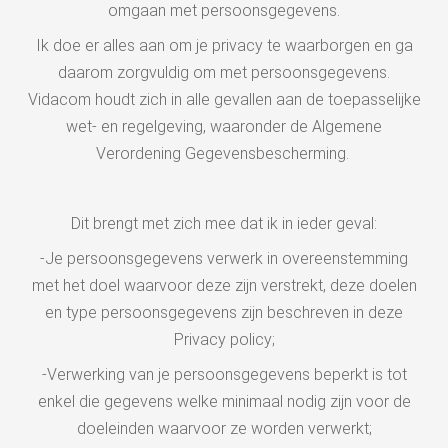
s kan de
omgaan met persoonsgegevens.
e niet
Ik doe er alles aan om je privacy te waarborgen en ga
oneren.
daarom zorgvuldig om met persoonsgegevens.
ieken
Vidacom houdt zich in alle gevallen aan de toepasselijke
wet- en regelgeving, waaronder de Algemene
ische
Verordening Gegevensbescherming.
s worden
kt om
em
Dit brengt met zich mee dat ik in ieder geval:
tie te
elen over
-Je persoonsgegevens verwerk in overeenstemming
drag van
met het doel waarvoor deze zijn verstrekt, deze doelen
zoeker op
en type persoonsgegevens zijn beschreven in deze
site.
Privacy policy;
ing
-Verwerking van je persoonsgegevens beperkt is tot
ingcookies
enkel die gegevens welke minimaal nodig zijn voor de
 gebruikt
doeleinden waarvoor ze worden verwerkt;
oekers te