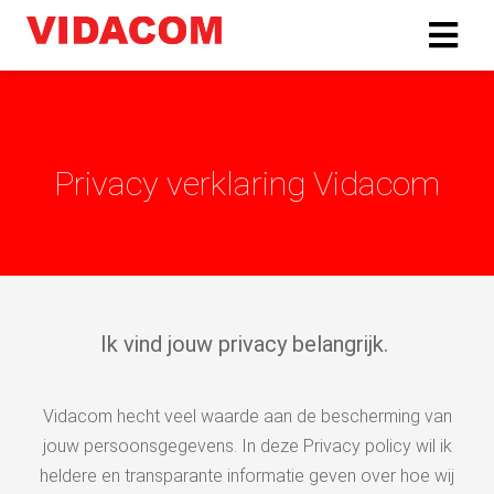
ngen
 policy
Privacy verklaring Vidacom
oneel
onele
s zijn
Ik vind jouw privacy belangrijk.
kelijk om
bsite te
ken. Ze
Vidacom hecht veel waarde aan de bescherming van
 gebruikt
jouw persoonsgegevens. In deze Privacy policy wil ik
asisfuncties
heldere en transparante informatie geven over hoe wij
der deze