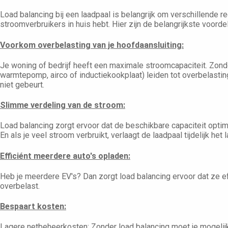
Load balancing bij een laadpaal is belangrijk om verschillende r
stroomverbruikers in huis hebt. Hier zijn de belangrijkste voorde
Voorkom overbelasting van je hoofdaansluiting:
Je woning of bedrijf heeft een maximale stroomcapaciteit. Zon
warmtepomp, airco of inductiekookplaat) leiden tot overbelastin
niet gebeurt.
Slimme verdeling van de stroom:
Load balancing zorgt ervoor dat de beschikbare capaciteit optima
En als je veel stroom verbruikt, verlaagt de laadpaal tijdelijk he
Efficiént meerdere auto's opladen:
Heb je meerdere EV's? Dan zorgt load balancing ervoor dat ze e
overbelast.
Bespaart kosten:
Lagere netbeheerkosten: Zonder load balancing moet je mogelijk