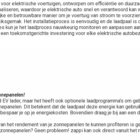
 voor elektrische voertuigen, ontworpen om efficiëntie en duurza
liseren, waardoor je elektrische auto snel en verantwoord kan w
ijke en betrouwbare manier om je voertuig van stroom te voorzien
ksgemak. Het installatieproces is eenvoudig en de laadpaal is c
es kun je het laadproces nauwkeurig monitoren en aanpassen aan
 een toekomstgerichte investering voor elke elektrische autobezi
onnepanelen!
rd EV lader, maar het heeft ook optionele laadprogramma’s om g
epanelen. Dit betekent dat de laadpaal deze energie kan gebruik
 en bespaar je op je energiekosten. Bovendien draag je bij aan ee
van het rendement van je zonnepanelen te kunnen profiteren is g
n zonnepanelen? Geen probleem! zappi kan ook direct vanuit het 