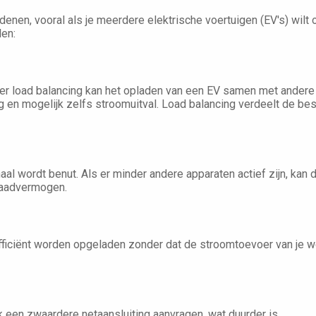
edenen, vooral als je meerdere elektrische voertuigen (EV's) wilt
len:
der load balancing kan het opladen van een EV samen met andere
g en mogelijk zelfs stroomuitval. Load balancing verdeelt de bes
al wordt benut. Als er minder andere apparaten actief zijn, kan 
t laadvermogen.
fficiënt worden opgeladen zonder dat de stroomtoevoer van je wo
 een zwaardere netaansluiting aanvragen, wat duurder is.