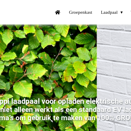
Groepenkast
Laadpaal
ppi laadpaal voor opladen elektrische a
 niet alleen werkt als een standaard EV la
ma’s om gebruik te maken van 100% GRO