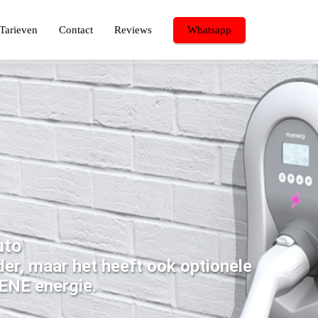
Tarieven
Contact
Reviews
Whatsapp
uto
der, maar het heeft ook optionele
ENE energie.